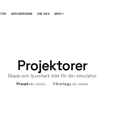
TER
VARUMÄRKEN
OM OSS
MER
Projektorer
Skarp och ljusstark bild för din simulator.
Privat
Företag
inkl. moms
exkl. moms