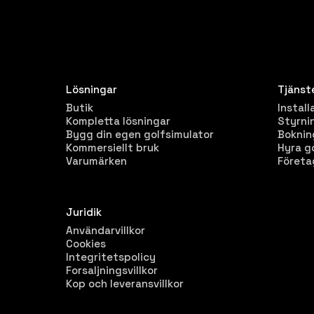
Lösningar
Tjänst
Butik
Install
Kompletta lösningar
Styrni
Bygg din egen golfsimulator
Bokni
Kommersiellt bruk
Hyra g
Varumärken
Företa
Juridik
Användarvillkor
Cookies
Integritetspolicy
Forsaljningsvillkor
Kop och leveransvillkor