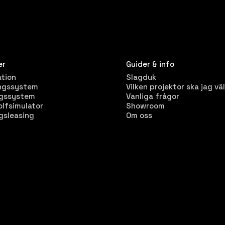
er
Guider & info
ation
Slagduk
ngssystem
Vilken projektor ska jag väl
ngssystem
Vanliga frågor
olfsimulator
Showroom
gsleasing
Om oss