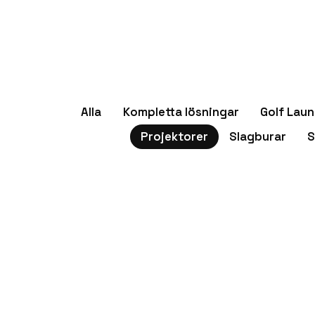
Alla
Kompletta lösningar
Golf Laun
Projektorer
Slagburar
S