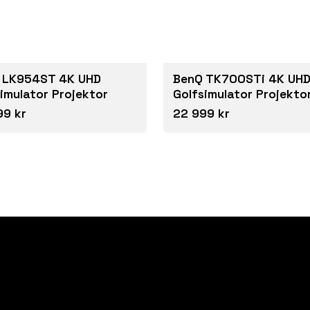
 LK954ST 4K UHD
BenQ TK700STi 4K UH
imulator Projektor
Golfsimulator Projekto
99 kr
22 999 kr