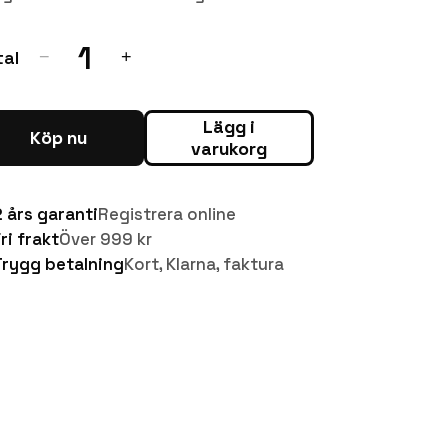
1
tal
−
+
Lägg i
Köp nu
varukorg
2 års garanti
Registrera online
ri frakt
Över 999 kr
Trygg betalning
Kort, Klarna, faktura