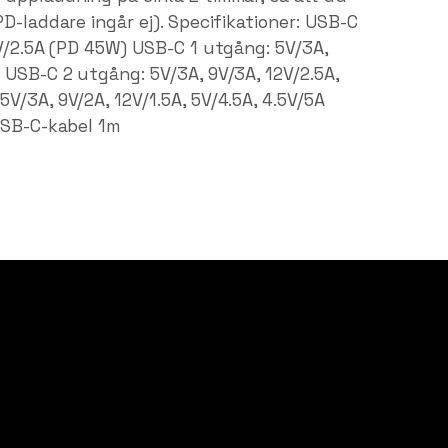
D-laddare ingår ej). Specifikationer: USB-C
0V/2.5A (PD 45W) USB-C 1 utgång: 5V/3A,
 USB-C 2 utgång: 5V/3A, 9V/3A, 12V/2.5A,
V/3A, 9V/2A, 12V/1.5A, 5V/4.5A, 4.5V/5A
USB-C-kabel 1m