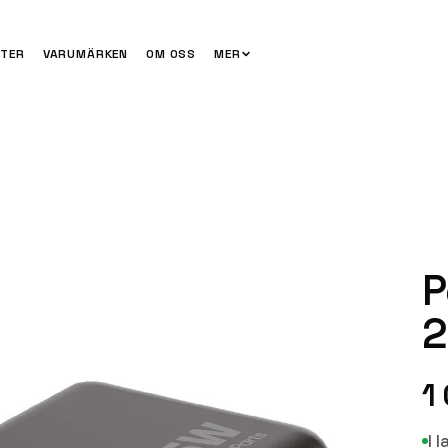
TER
VARUMÄRKEN
OM OSS
MER
P
2
1
I 