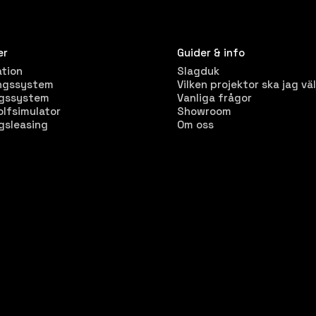
er
Guider & info
ation
Slagduk
ngssystem
Vilken projektor ska jag väl
ngssystem
Vanliga frågor
olfsimulator
Showroom
gsleasing
Om oss