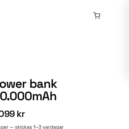
ower bank
0.000mAh
 099 kr
lager — skickas 1–3 vardagar