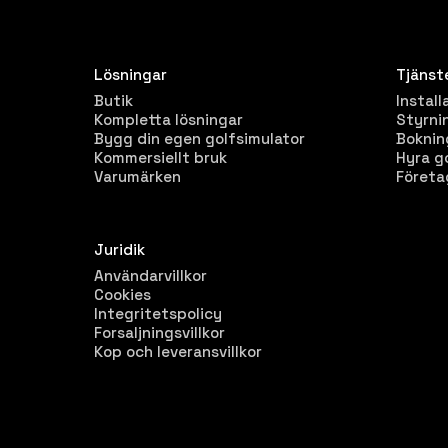
Lösningar
Tjänst
Butik
Install
Kompletta lösningar
Styrni
Bygg din egen golfsimulator
Bokni
Kommersiellt bruk
Hyra g
Varumärken
Företa
Juridik
Användarvillkor
Cookies
Integritetspolicy
Forsaljningsvillkor
Kop och leveransvillkor