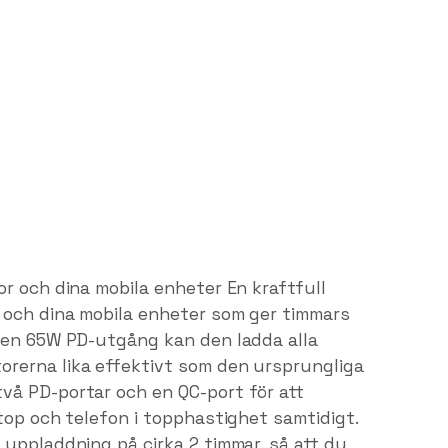
r och dina mobila enheter En kraftfull
 och dina mobila enheter som ger timmars
 en 65W PD-utgång kan den ladda alla
rerna lika effektivt som den ursprungliga
vå PD-portar och en QC-port för att
top och telefon i topphastighet samtidigt.
 uppladdning på cirka 2 timmar, så att du