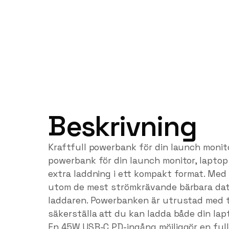
Beskrivning
Kraftfull powerbank för din launch monito
powerbank för din launch monitor, laptop
extra laddning i ett kompakt format. Med
utom de mest strömkrävande bärbara dato
laddaren. Powerbanken är utrustad med t
säkerställa att du kan ladda både din lap
En 45W USB-C PD-ingång möjliggör en full