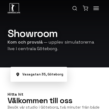
Showroom
Kom och provslå
— upplev simulatorerna
live i centrala Göteborg.
Vasagatan 35, Göteborg
Hitta hit
Välkommen till oss
Besök vår studio i Göteborg, två minuter från både