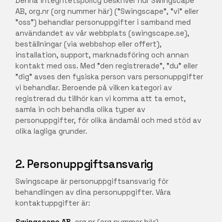
Denna integritetspolicy beskriver hur Swingscape
AB, org.nr (org nummer här) ("Swingscape", "vi" eller
"oss") behandlar personuppgifter i samband med
användandet av vår webbplats (swingscape.se),
beställningar (via webbshop eller offert),
installation, support, marknadsföring och annan
kontakt med oss. Med "den registrerade", "du" eller
"dig" avses den fysiska person vars personuppgifter
vi behandlar. Beroende på vilken kategori av
registrerad du tillhör kan vi komma att ta emot,
samla in och behandla olika typer av
personuppgifter, för olika ändamål och med stöd av
olika lagliga grunder.
2. Personuppgiftsansvarig
Swingscape är personuppgiftsansvarig för
behandlingen av dina personuppgifter. Våra
kontaktuppgifter är:
Swingscape AB
, org.nr (org nummer här)