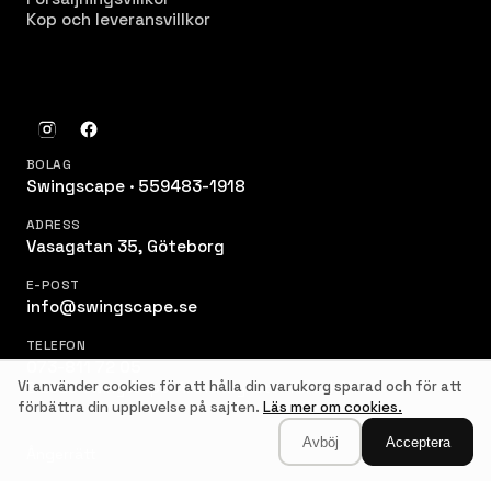
Kop och leveransvillkor
BOLAG
Swingscape · 559483-1918
ADRESS
Vasagatan 35, Göteborg
E-POST
info@swingscape.se
TELEFON
073-811 72 05
Vi använder cookies för att hålla din varukorg sparad och för att
© 2026 Swingscape. Alla rättigheter förbehållna.
förbättra din upplevelse på sajten.
Läs mer om cookies.
Avböj
Acceptera
Ångerrätt