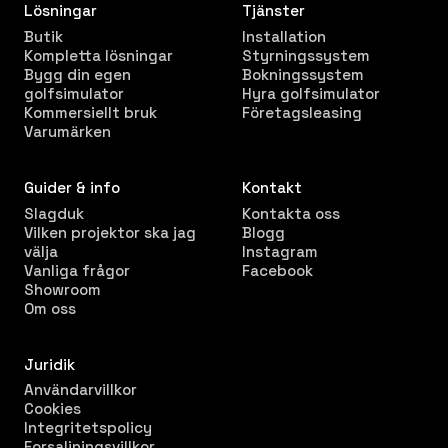
Lösningar
Tjänster
Butik
Installation
Kompletta lösningar
Styrningssystem
Bygg din egen
Bokningssystem
golfsimulator
Hyra golfsimulator
Kommersiellt bruk
Företagsleasing
Varumärken
Guider & info
Kontakt
Slagduk
Kontakta oss
Vilken projektor ska jag
Blogg
välja
Instagram
Vanliga frågor
Facebook
Showroom
Om oss
Juridik
Användarvillkor
Cookies
Integritetspolicy
Forsaljningsvillkor