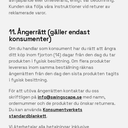
avhjälpande eller omleverans, enligt vår bedömning.
Kunden ska följa våra instruktioner vid returer av
reklamerade varor.
11. Ångerrätt (gäller endast
konsumenter)
Om du handlar som konsument har du rätt att ångra
ditt köp inom fjorton (14) dagar från den dag du tar
produkten i fysisk besittning. Om flera produkter
levereras inom samma beställning räknas
ångerrätten från den dag den sista produkten tagits
i fysisk besittning.
För att utöva ångerrätten kontaktar du oss
skriftligen på
info@swingscape.se
med namn,
ordernummer och de produkter du önskar returnera.
Du kan använda
Konsumentverkets
standardblankett
.
Vi återbetalar alla betalningar inklusive