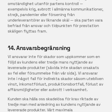
omständighet utanför partens kontroll —
exempelvis krig, avbrott i allmänna kommunikationer,
strejk, pandemier eller försening från
underleverantörer av liknande skäl — ska parten vara
befriad från ansvar och tidpunkten för prestation
skäligen flyttas fram.
14. Ansvarsbegränsning
Vi ansvarar inte för skador som uppkommer som en
följd av kundens eller tredje mans nyttjande av
levererade produkter (såvida inte skadan orsakats
av fel eller försummelse från vår sida). Vi ansvarar
inte i något fall för indirekta skador såsom utebliven
vinst, inkomstförlust, produktionsbortfall, förlust av
affärsmöjligheter eller avbrott i verksamhet.
Kunden ska hålla oss skadelösa för krav riktade av
tredje man med anledning av kundens nyttjande av
levererade produkter. Vårt maximala