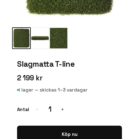
Slagmatta T-line
2 199 kr
I lager — skickas 1–3 vardagar
1
Antal
−
+
Köp nu