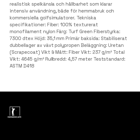
realistisk spelkänsla och hållbarhet som klarar
intensiv användning, både för hemmabruk och
kommersiella golfsimulatorer. Tekniska
specifikationer: Fiber: 100% texturerat
monofilament nylon Färg: Turf Green Fiberstyrka:
7300 dtex Höjd: 35,1 mm Primär baksida: Stabiliserat
dubbellager av vävt polypropen Beläggning: Uretan
(Scrapecoat) Vikt & Mått: Fiber Vikt: 237 g/m² Total
Vikt: 4645 g/m² Rullbredd: 4,57 meter Teststandard:
ASTM D418